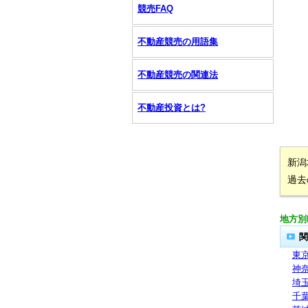
競売FAQ
不動産競売の用語集
不動産競売の関連法
不動産投資とは?
新潟
過去
地方別
関
東
神
埼
千