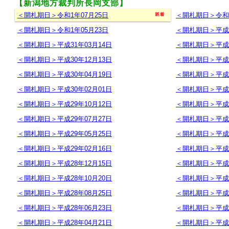
【新潟地方裁判所長岡支部】
＜開札期日＞令和1年07月25日
＜開札期日＞令和1
＜開札期日＞令和1年05月23日
＜開札期日＞平成3
＜開札期日＞平成31年03月14日
＜開札期日＞平成3
＜開札期日＞平成30年12月13日
＜開札期日＞平成3
＜開札期日＞平成30年04月19日
＜開札期日＞平成3
＜開札期日＞平成30年02月01日
＜開札期日＞平成2
＜開札期日＞平成29年10月12日
＜開札期日＞平成2
＜開札期日＞平成29年07月27日
＜開札期日＞平成2
＜開札期日＞平成29年05月25日
＜開札期日＞平成2
＜開札期日＞平成29年02月16日
＜開札期日＞平成2
＜開札期日＞平成28年12月15日
＜開札期日＞平成2
＜開札期日＞平成28年10月20日
＜開札期日＞平成2
＜開札期日＞平成28年08月25日
＜開札期日＞平成2
＜開札期日＞平成28年06月23日
＜開札期日＞平成2
＜開札期日＞平成28年04月21日
＜開札期日＞平成2