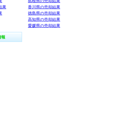
果
島根県の売却結果
結果
香川県の売却結果
果
徳島県の売却結果
高知県の売却結果
愛媛県の売却結果
情報