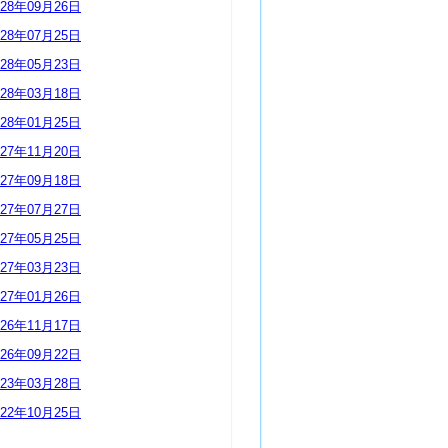
8年09月26日
8年07月25日
8年05月23日
8年03月18日
8年01月25日
7年11月20日
7年09月18日
7年07月27日
7年05月25日
7年03月23日
7年01月26日
6年11月17日
6年09月22日
3年03月28日
2年10月25日