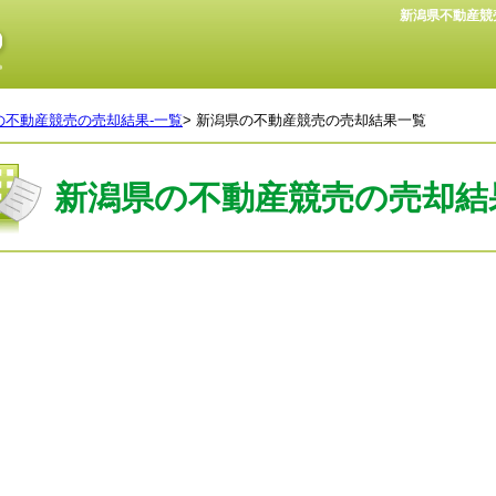
新潟県不動産競
の不動産競売の売却結果-一覧
>
新潟県の不動産競売の売却結果一覧
新潟県の不動産競売の売却結