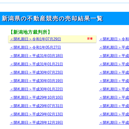
新潟県の不動産競売の売却結果一覧
【新潟地方裁判所】
＜開札期日＞令和1年07月29日
＜開札期日＞令和1
＜開札期日＞令和1年05月27日
＜開札期日＞平成3
＜開札期日＞平成31年03月18日
＜開札期日＞平成3
＜開札期日＞平成31年01月21日
＜開札期日＞平成3
＜開札期日＞平成30年07月23日
＜開札期日＞平成3
＜開札期日＞平成30年03月19日
＜開札期日＞平成3
＜開札期日＞平成30年01月22日
＜開札期日＞平成2
＜開札期日＞平成29年10月10日
＜開札期日＞平成2
＜開札期日＞平成29年07月31日
＜開札期日＞平成2
＜開札期日＞平成29年02月13日
＜開札期日＞平成2
＜開札期日＞平成28年12月19日
＜開札期日＞平成2