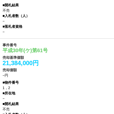
不売
−
−
事件番号
平成30年(ケ)第61号
売却基準価額
21,384,000円
売却価額
−円
1，2
−
不売