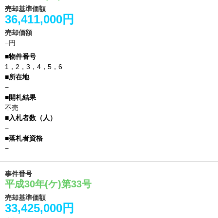
売却基準価額
36,411,000円
売却価額
−円
1，2，3，4，5，6
−
不売
−
−
事件番号
平成30年(ケ)第33号
売却基準価額
33,425,000円