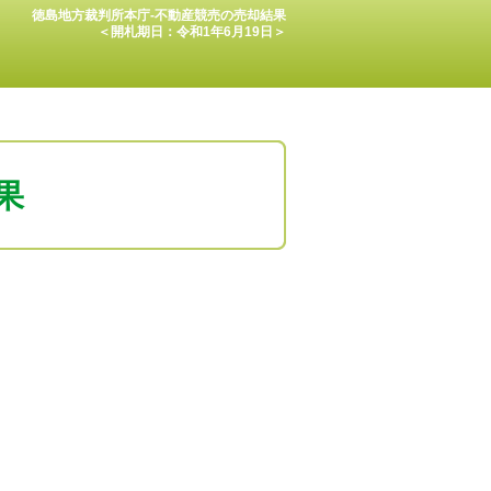
徳島地方裁判所本庁-不動産競売の売却結果
＜開札期日：令和1年6月19日＞
果