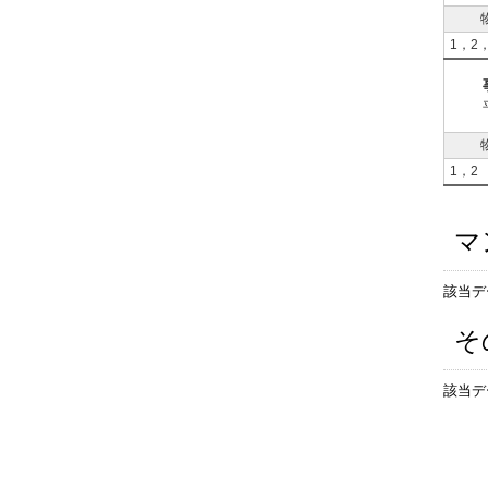
1，2
1，2
マ
該当デ
そ
該当デ