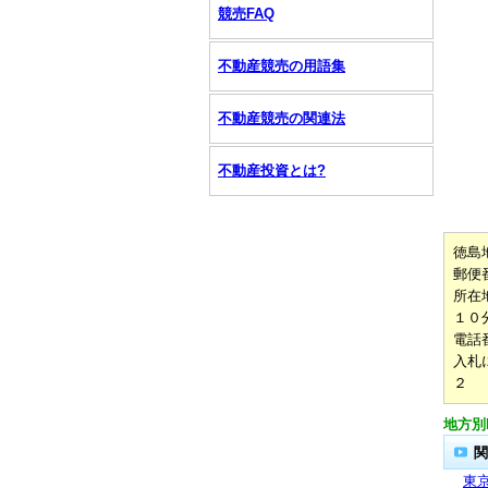
競売FAQ
不動産競売の用語集
不動産競売の関連法
不動産投資とは?
徳島
郵便
所在
１０
電話
入札
２
地方別
関
東