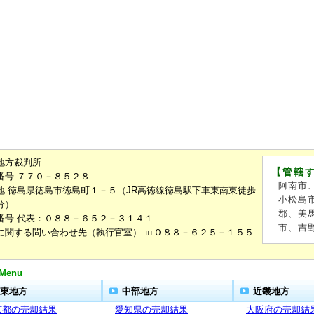
地方裁判所
【管轄
番号 ７７０－８５２８
阿南市
地 徳島県徳島市徳島町１－５（JR高徳線徳島駅下車東南東徒歩
小松島
分）
郡、美
番号 代表：０８８－６５２－３１４１
市、吉
に関する問い合わせ先（執行官室） ℡０８８－６２５－１５５
Menu
東地方
中部地方
近畿地方
京都の売却結果
愛知県の売却結果
大阪府の売却結