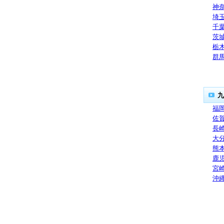
神
埼
千
茨
栃
群
九
福
佐
長
大
熊
鹿
宮
沖