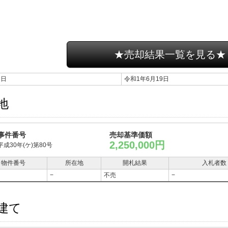
★売却結果一覧を見る★
期日
令和1年6月19日
地
事件番号
売却基準価額
2,250,000円
平成30年(ケ)第80号
物件番号
所在地
開札結果
入札者数
−
不売
−
建て