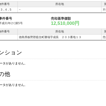
物件番号
所在地
，3，4，5
−
不
事件番号
売却基準価額
12,510,000円
平成31年(ケ)第5号
物件番号
所在地
徳島県板野郡藍住町勝瑞字成長 ２０３番地１３
売
ンション
ータがありません。
の他
ータがありません。