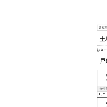
開札
土
該当デ
戸
物件
1，2