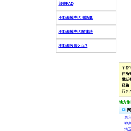
競売FAQ
不動産競売の用語集
不動産競売の関連法
不動産投資とは?
宇都
住所
電話
経路
行き
地方別
関
東
神
埼