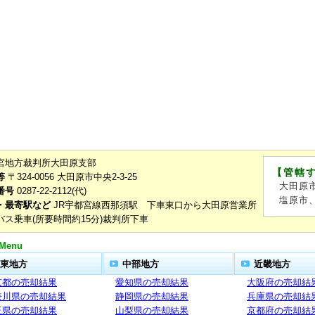
宮地方裁判所大田原支部
【管轄
等
〒324-0056 大田原市中央2-3-25
大田原
番号
0287-22-2112(代)
塩原市
・最寄駅など
JR宇都宮線西那須駅 下車東口から大田原営業所
バス乗車(所要時間約15分)裁判所下車
Menu
東地方
中部地方
近畿地方
京都の売却結果
愛知県の売却結果
大阪府の売却結
奈川県の売却結果
静岡県の売却結果
兵庫県の売却結
玉県の売却結果
山梨県の売却結果
京都府の売却結