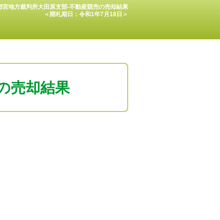
都宮地方裁判所大田原支部-不動産競売の売却結果
＜開札期日：令和1年7月18日＞
の売却結果