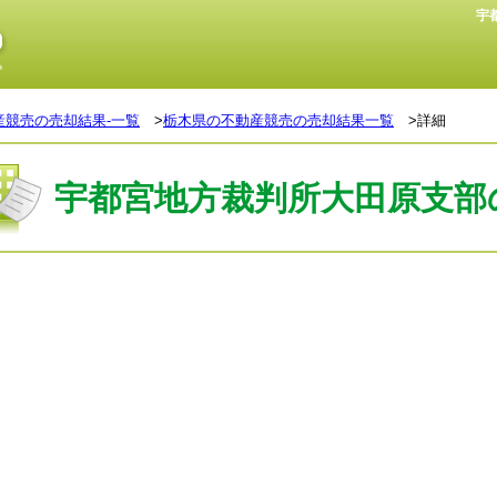
宇
産競売の売却結果-一覧
>
栃木県の不動産競売の売却結果一覧
>詳細
宇都宮地方裁判所大田原支部