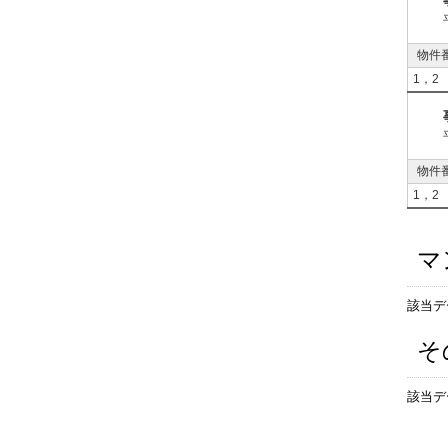
物件
1，2
物件
1，2
マ
該当デ
そ
該当デ