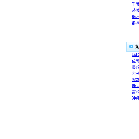
千
茨
栃
群
九
福
佐
長
大
熊
鹿
宮
沖