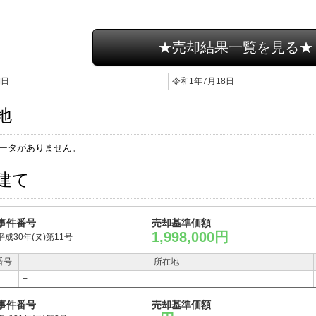
★売却結果一覧を見る★
期日
令和1年7月18日
地
ータがありません。
建て
事件番号
売却基準価額
1,998,000円
平成30年(ヌ)第11号
番号
所在地
−
事件番号
売却基準価額