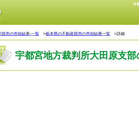
宇
産競売の売却結果-一覧
>
栃木県の不動産競売の売却結果一覧
>詳細
宇都宮地方裁判所大田原支部