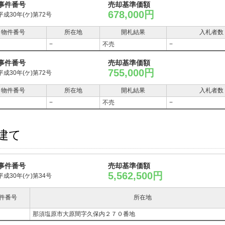
事件番号
売却基準価額
678,000円
平成30年(ケ)第72号
物件番号
所在地
開札結果
入札者数
−
不売
−
事件番号
売却基準価額
755,000円
平成30年(ケ)第72号
物件番号
所在地
開札結果
入札者数
−
不売
−
建て
事件番号
売却基準価額
5,562,500円
平成30年(ケ)第34号
件番号
所在地
那須塩原市大原間字久保内２７０番地