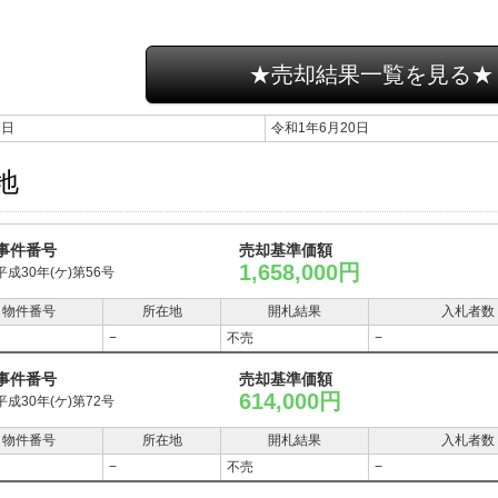
★売却結果一覧を見る★
期日
令和1年6月20日
地
事件番号
売却基準価額
1,658,000円
平成30年(ケ)第56号
物件番号
所在地
開札結果
入札者数
−
不売
−
事件番号
売却基準価額
614,000円
平成30年(ケ)第72号
物件番号
所在地
開札結果
入札者数
−
不売
−