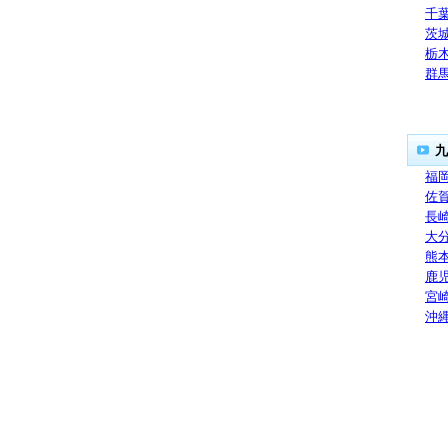
千
茨
栃
群
九
福
佐
長
大
熊
鹿
宮
沖