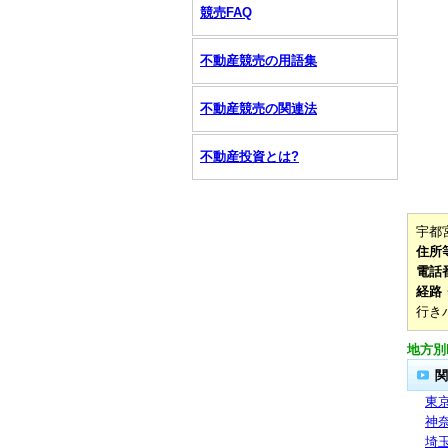
競売FAQ
不動産競売の用語集
不動産競売の関連法
不動産投資とは?
宇都
住所
電話
経路
行き
地方別
関
東
神
埼