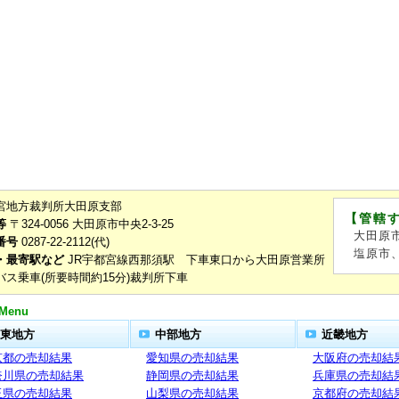
宮地方裁判所大田原支部
【管轄
等
〒324-0056 大田原市中央2-3-25
大田原
番号
0287-22-2112(代)
塩原市
・最寄駅など
JR宇都宮線西那須駅 下車東口から大田原営業所
バス乗車(所要時間約15分)裁判所下車
Menu
東地方
中部地方
近畿地方
京都の売却結果
愛知県の売却結果
大阪府の売却結
奈川県の売却結果
静岡県の売却結果
兵庫県の売却結
玉県の売却結果
山梨県の売却結果
京都府の売却結