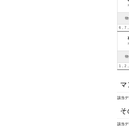
物
6，7
物
1，2
マ
該当デ
そ
該当デ