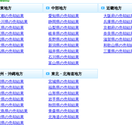
Menu
東地方
中部地方
近畿地方
京都の売却結果
愛知県の売却結果
大阪府の売却結
奈川県の売却結果
静岡県の売却結果
兵庫県の売却結
玉県の売却結果
山梨県の売却結果
京都府の売却結
葉県の売却結果
岐阜県の売却結果
奈良県の売却結
城県の売却結果
長野県の売却結果
滋賀県の売却結
木県の売却結果
新潟県の売却結果
和歌山県の売却
馬県の売却結果
福井県の売却結果
三重県の売却結
石川県の売却結果
富山県の売却結果
州・沖縄地方
東北・北海道地方
岡県の売却結果
宮城県の売却結果
賀県の売却結果
福島県の売却結果
崎県の売却結果
山形県の売却結果
分県の売却結果
岩手県の売却結果
本県の売却結果
秋田県の売却結果
児島県の売却結果
青森県の売却結果
崎県の売却結果
北海道の売却結果
縄県の売却結果