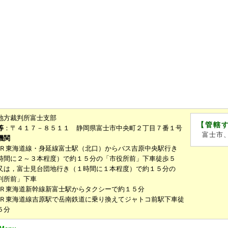
地方裁判所富士支部
【管轄
等
：〒４１７－８５１１ 静岡県富士市中央町２丁目７番１号
富士市
機関
ＪＲ東海道線・身延線富士駅（北口）からバス吉原中央駅行き
時間に２～３本程度）で約１５分の「市役所前」下車徒歩５
又は，富士見台団地行き（１時間に１本程度）で約１５分の
判所前」下車
ＪＲ東海道新幹線新富士駅からタクシーで約１５分
ＪＲ東海道線吉原駅で岳南鉄道に乗り換えてジャトコ前駅下車徒
５分