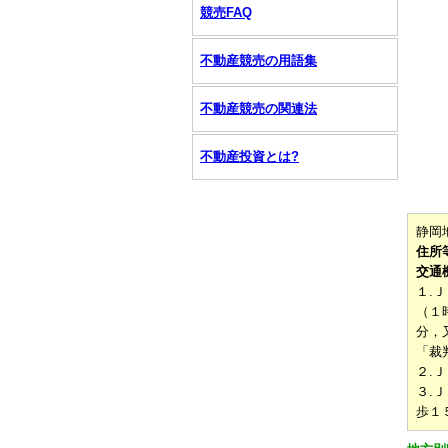
競売FAQ
不動産競売の用語集
不動産競売の関連法
不動産投資とは?
静岡
住所
交通
１.
（１
分，
「裁
２.
３.
歩１