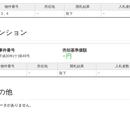
物件番号
所在地
開札結果
入札者
，3，4
−
取下
−
ンション
事件番号
売却基準価額
−円
平成30年(ケ)第49号
物件番号
所在地
開札結果
入札者数
−
取下
−
の他
ータがありません。