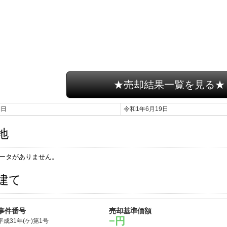
★売却結果一覧を見る★
期日
令和1年6月19日
地
ータがありません。
建て
事件番号
売却基準価額
−円
平成31年(ケ)第1号