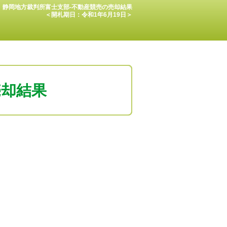
静岡地方裁判所富士支部-不動産競売の売却結果
＜開札期日：令和1年6月19日＞
売却結果