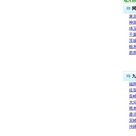
地方別
関
東
神
埼
千
茨
栃
群
九
福
佐
長
大
熊
鹿
宮
沖