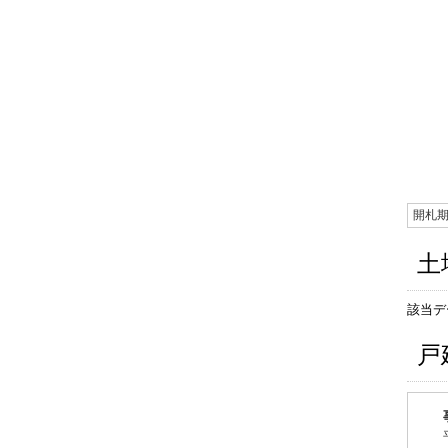
開札
土
該当デ
戸