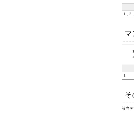
1，2
マ
1
そ
該当デ