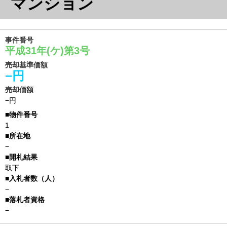
マンション
事件番号
平成31年(ケ)第3号
売却基準価額
−円
売却価額
−円
1
−
取下
−
−