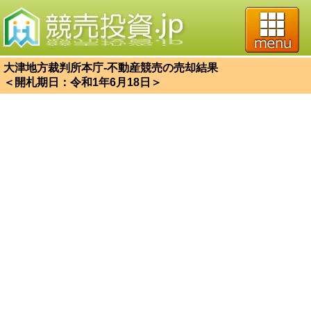
大津地方裁判所本庁-不動産競売の売却結果
＜開札期日：令和1年6月18日＞