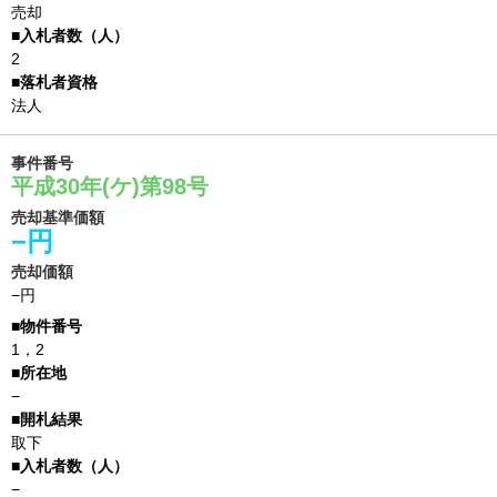
売却
2
法人
事件番号
平成30年(ケ)第98号
売却基準価額
−円
売却価額
−円
1，2
−
取下
−