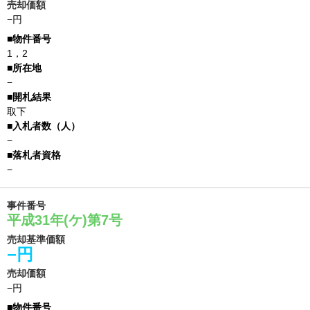
売却価額
−円
1，2
−
取下
−
−
事件番号
平成31年(ケ)第7号
売却基準価額
−円
売却価額
−円