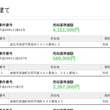
建て
事件番号
売却基準価額
4,151,000円
平成30年(ヌ)第41号
番号
所在地
開
総社市真壁字西堤外１４１６番地１３
売却
事件番号
売却基準価額
589,000円
平成29年(ケ)第167号
番号
所在地
開
，3
倉敷市真備町辻田字森２６１番地３、２６１番地２
売却
事件番号
売却基準価額
3,397,000円
平成31年(ケ)第1号
番号
所在地
開
倉敷市真備町箭田字旭町６９６番地３３
売却