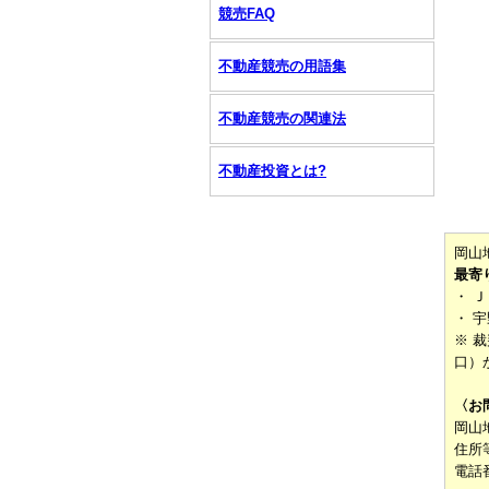
競売FAQ
不動産競売の用語集
不動産競売の関連法
不動産投資とは?
岡山
最寄
・ 
・ 
※ 
口）
〈お
岡山
住所
電話