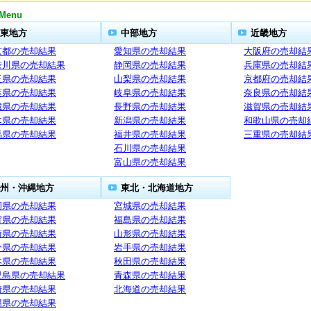
Menu
東地方
中部地方
近畿地方
京都の売却結果
愛知県の売却結果
大阪府の売却結
奈川県の売却結果
静岡県の売却結果
兵庫県の売却結
玉県の売却結果
山梨県の売却結果
京都府の売却結
葉県の売却結果
岐阜県の売却結果
奈良県の売却結
城県の売却結果
長野県の売却結果
滋賀県の売却結
木県の売却結果
新潟県の売却結果
和歌山県の売却
馬県の売却結果
福井県の売却結果
三重県の売却結
石川県の売却結果
富山県の売却結果
州・沖縄地方
東北・北海道地方
岡県の売却結果
宮城県の売却結果
賀県の売却結果
福島県の売却結果
崎県の売却結果
山形県の売却結果
分県の売却結果
岩手県の売却結果
本県の売却結果
秋田県の売却結果
児島県の売却結果
青森県の売却結果
崎県の売却結果
北海道の売却結果
縄県の売却結果