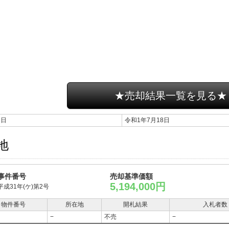
★売却結果一覧を見る★
期日
令和1年7月18日
地
事件番号
売却基準価額
5,194,000円
平成31年(ケ)第2号
物件番号
所在地
開札結果
入札者数
−
不売
−