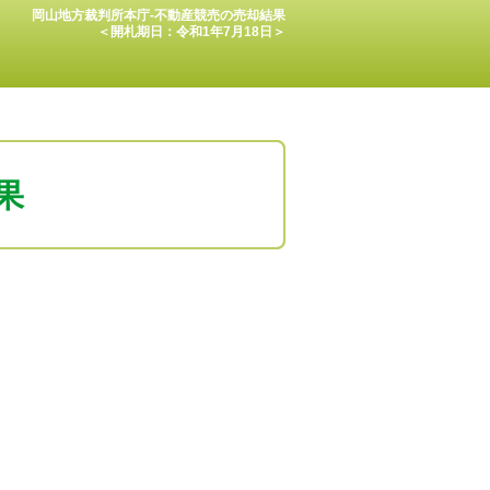
岡山地方裁判所本庁-不動産競売の売却結果
＜開札期日：令和1年7月18日＞
果