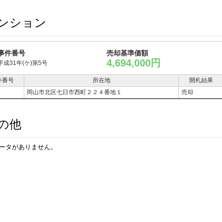
ンション
事件番号
売却基準価額
4,694,000円
平成31年(ケ)第5号
件番号
所在地
開札結果
岡山市北区七日市西町２２４番地１
売却
の他
ータがありません。