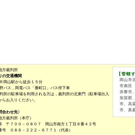
地方裁判所
【管轄
りの交通機関
岡山市
ＪＲ岡山駅から徒歩１５分
市南区
宇野バス，岡電バス「番町口」バス停下車
赤磐市
裁判所の駐車場を利用される方は，裁判所の北東門（駐車場出入
加賀郡
からお入りください。
市、高
市、真
問合わせ先〉
地方裁判所（本庁）
等 〒７００－０８０７ 岡山市南方１丁目８番４２号
番号 ０８６－２２２－６７７１（代表）