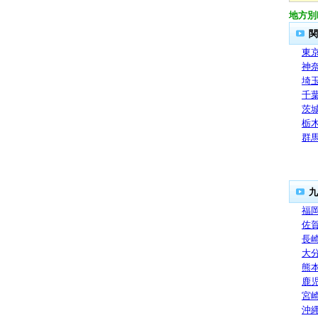
地方別
関
東
神
埼
千
茨
栃
群
九
福
佐
長
大
熊
鹿
宮
沖