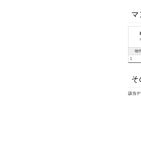
マ
物
1
そ
該当デ