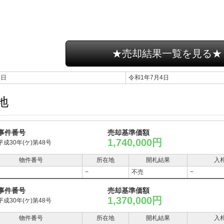
★売却結果一覧を見る★
期日
令和1年7月4日
地
事件番号
売却基準価額
1,740,000円
平成30年(ケ)第48号
物件番号
所在地
開札結果
入
−
不売
−
事件番号
売却基準価額
1,370,000円
平成30年(ケ)第48号
物件番号
所在地
開札結果
入