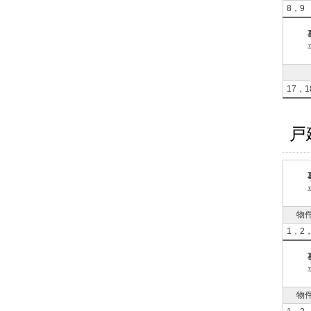
8，9
17，1
戸
物
1，2
物