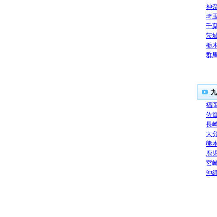
神
埼
千
茨
栃
群
九
福
佐
長
大
熊
鹿
宮
沖