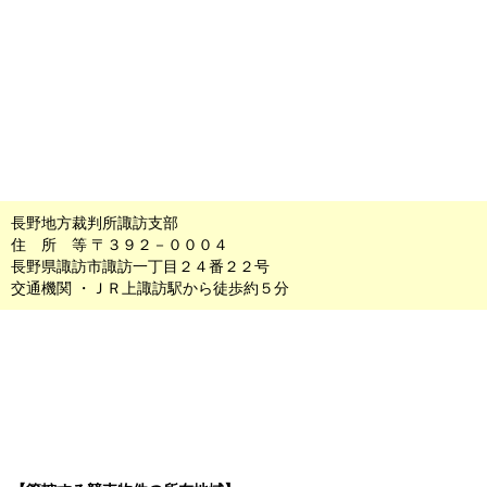
長野地方裁判所諏訪支部
住 所 等 〒３９２－０００４
長野県諏訪市諏訪一丁目２４番２２号
交通機関 ・ＪＲ上諏訪駅から徒歩約５分