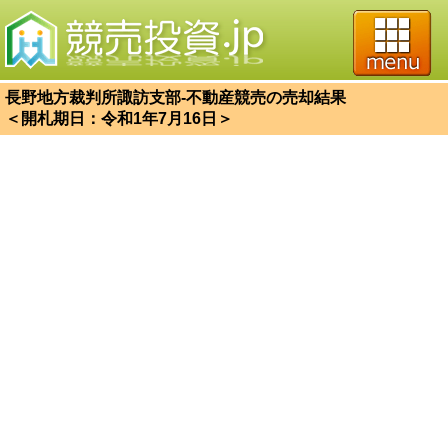
長野地方裁判所諏訪支部-不動産競売の売却結果
＜開札期日：令和1年7月16日＞