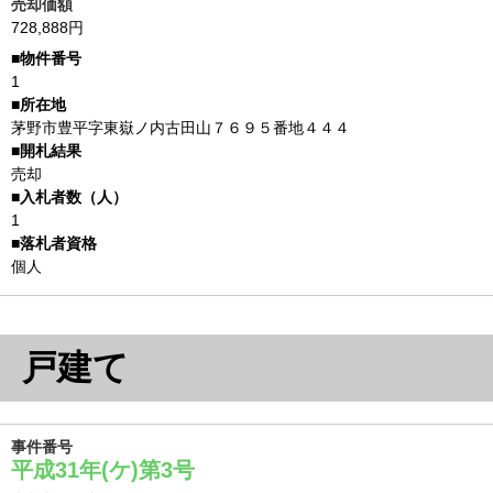
売却価額
728,888円
1
茅野市豊平字東嶽ノ内古田山７６９５番地４４４
売却
1
個人
戸建て
事件番号
平成31年(ケ)第3号