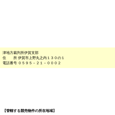
津地方裁判所伊賀支部
住 所 伊賀市上野丸之内１３０の１
電話番号 ０５９５－２１－０００２
【管轄する競売物件の所在地域】