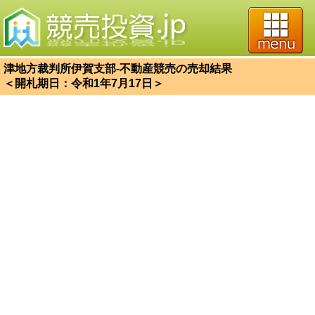
津地方裁判所伊賀支部-不動産競売の売却結果
＜開札期日：令和1年7月17日＞