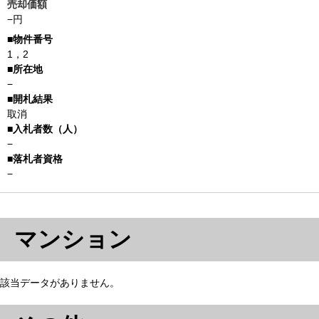
売却価額
−円
1，2
−
取消
−
−
マンション
該当データがありません。