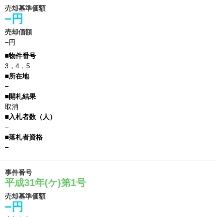
売却基準価額
−円
売却価額
−円
3，4，5
−
取消
−
−
事件番号
平成31年(ケ)第1号
売却基準価額
−円