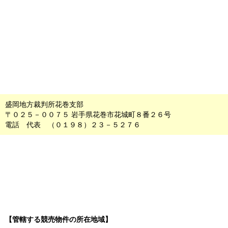
盛岡地方裁判所花巻支部
〒０２５－００７５ 岩手県花巻市花城町８番２６号
電話 代表 （０１９８）２３－５２７６
【管轄する競売物件の所在地域】