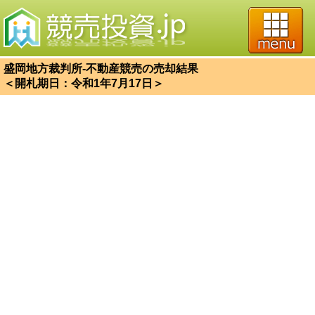
盛岡地方裁判所-不動産競売の売却結果
＜開札期日：令和1年7月17日＞