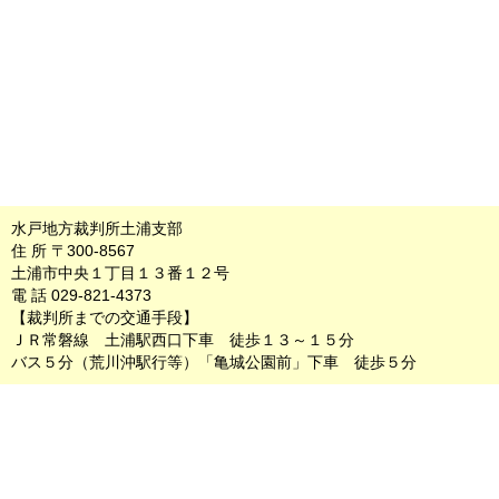
水戸地方裁判所土浦支部
住 所 〒300-8567
土浦市中央１丁目１３番１２号
電 話 029-821-4373
【裁判所までの交通手段】
ＪＲ常磐線 土浦駅西口下車 徒歩１３～１５分
バス５分（荒川沖駅行等）「亀城公園前」下車 徒歩５分