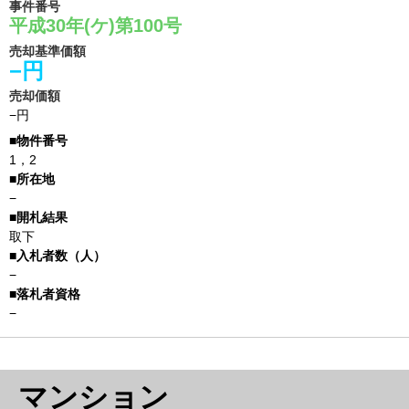
事件番号
平成30年(ケ)第100号
売却基準価額
−円
売却価額
−円
1，2
−
取下
−
−
マンション