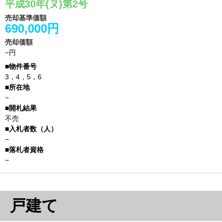
平成30年(ヌ)第2号
売却基準価額
690,000円
売却価額
−円
3，4，5，6
−
不売
−
−
戸建て