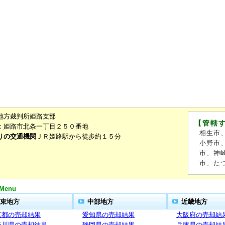
地方裁判所姫路支部
【管轄
：姫路市北条一丁目２５０番地
相生市
りの交通機関
ＪＲ姫路駅から徒歩約１５分
小野市
市、神
市、た
Menu
東地方
中部地方
近畿地方
京都の売却結果
愛知県の売却結果
大阪府の売却結
奈川県の売却結果
静岡県の売却結果
兵庫県の売却結