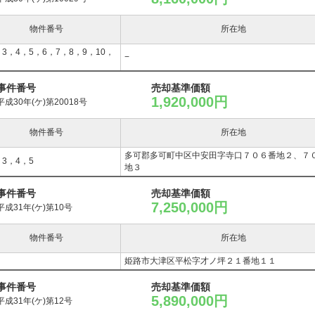
物件番号
所在地
，3，4，5，6，7，8，9，10，
−
事件番号
売却基準価額
1,920,000円
平成30年(ケ)第20018号
物件番号
所在地
多可郡多可町中区中安田字寺口７０６番地２、７
，3，4，5
地３
事件番号
売却基準価額
7,250,000円
平成31年(ケ)第10号
物件番号
所在地
姫路市大津区平松字才ノ坪２１番地１１
事件番号
売却基準価額
5,890,000円
平成31年(ケ)第12号