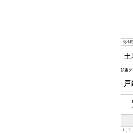
開札
土
該当デ
戸
1，2