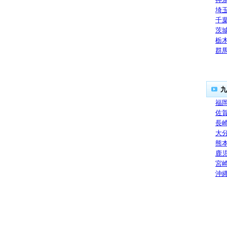
埼
千
茨
栃
群
九
福
佐
長
大
熊
鹿
宮
沖