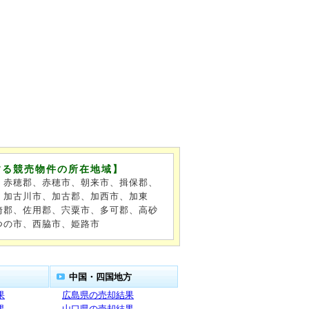
する競売物件の所在地域】
、赤穂郡、赤穂市、朝来市、揖保郡、
、加古川市、加古郡、加西市、加東
崎郡、佐用郡、宍粟市、多可郡、高砂
つの市、西脇市、姫路市
中国・四国地方
果
広島県の売却結果
果
山口県の売却結果