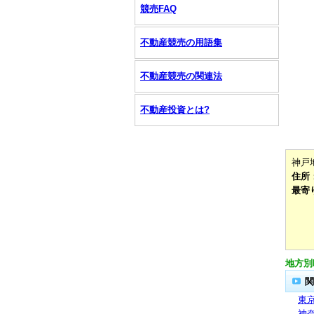
競売FAQ
不動産競売の用語集
不動産競売の関連法
不動産投資とは?
神戸
住所
最寄
地方別
関
東
神