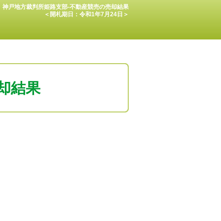
神戸地方裁判所姫路支部-不動産競売の売却結果
＜開札期日：令和1年7月24日＞
却結果