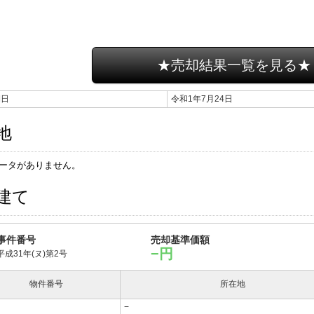
★売却結果一覧を見る★
期日
令和1年7月24日
地
ータがありません。
建て
事件番号
売却基準価額
−円
平成31年(ヌ)第2号
物件番号
所在地
−