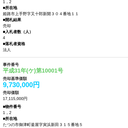
1，2
姫路市上手野字又十郎新開３０４番地１１
売却
4
法人
事件番号
平成31年(ケ)第10001号
売却基準価額
9,730,000円
売却価額
17,115,000円
1，2
たつの市御津町釜屋字寅浜新田３１５番地５