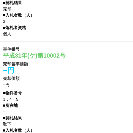
売却
3
個人
事件番号
平成31年(ケ)第10002号
売却基準価額
−円
売却価額
−円
3，4，5
−
取下