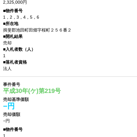
2,325,000円
1，2，3，4，5，6
揖斐郡池田町田畑字桜町２５６番２
売却
1
法人
事件番号
平成30年(ケ)第219号
売却基準価額
−円
売却価額
−円
1