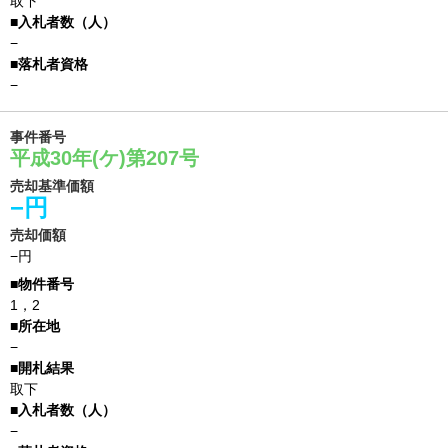
取下
−
−
事件番号
平成30年(ケ)第207号
売却基準価額
−円
売却価額
−円
1，2
−
取下
−