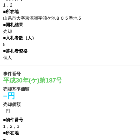
1，2
山県市大字東深瀬字鴻ケ池８０５番地５
売却
5
個人
事件番号
平成30年(ケ)第187号
売却基準価額
−円
売却価額
−円
1，2，3
−