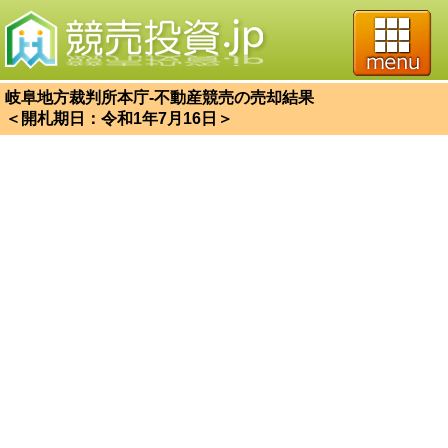
岐阜地方裁判所本庁-不動産競売の売却結果
＜開札期日：令和1年7月16日＞