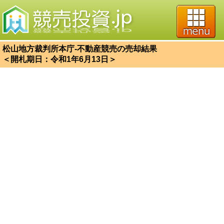
松山地方裁判所本庁-不動産競売の売却結果
＜開札期日：令和1年6月13日＞