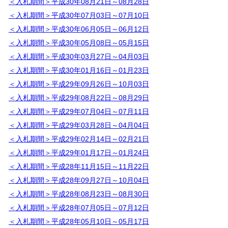
＜入札期間＞平成30年08月21日～08月28日
＜入札期間＞平成30年07月03日～07月10日
＜入札期間＞平成30年06月05日～06月12日
＜入札期間＞平成30年05月08日～05月15日
＜入札期間＞平成30年03月27日～04月03日
＜入札期間＞平成30年01月16日～01月23日
＜入札期間＞平成29年09月26日～10月03日
＜入札期間＞平成29年08月22日～08月29日
＜入札期間＞平成29年07月04日～07月11日
＜入札期間＞平成29年03月28日～04月04日
＜入札期間＞平成29年02月14日～02月21日
＜入札期間＞平成29年01月17日～01月24日
＜入札期間＞平成28年11月15日～11月22日
＜入札期間＞平成28年09月27日～10月04日
＜入札期間＞平成28年08月23日～08月30日
＜入札期間＞平成28年07月05日～07月12日
＜入札期間＞平成28年05月10日～05月17日