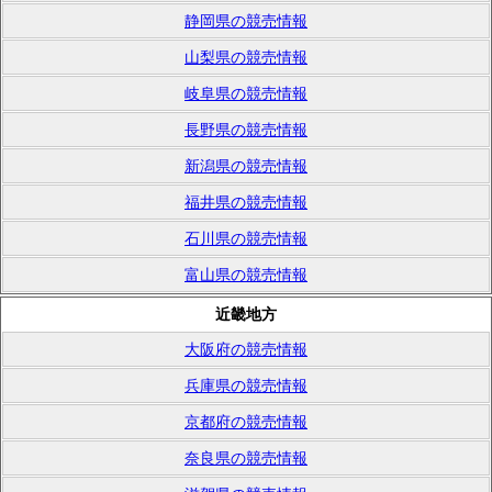
静岡県の競売情報
山梨県の競売情報
岐阜県の競売情報
長野県の競売情報
新潟県の競売情報
福井県の競売情報
石川県の競売情報
富山県の競売情報
近畿地方
大阪府の競売情報
兵庫県の競売情報
京都府の競売情報
奈良県の競売情報