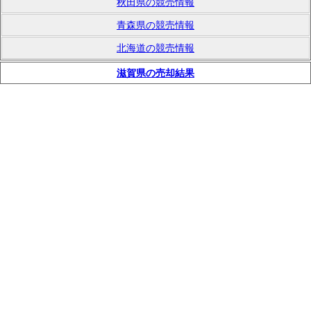
秋田県の競売情報
青森県の競売情報
北海道の競売情報
滋賀県の売却結果