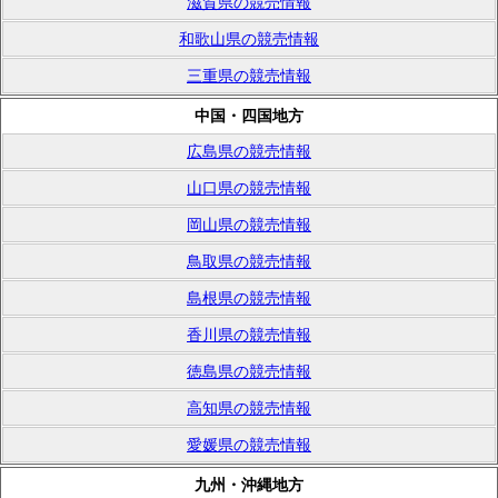
滋賀県の競売情報
和歌山県の競売情報
三重県の競売情報
中国・四国地方
広島県の競売情報
山口県の競売情報
岡山県の競売情報
鳥取県の競売情報
島根県の競売情報
香川県の競売情報
徳島県の競売情報
高知県の競売情報
愛媛県の競売情報
九州・沖縄地方