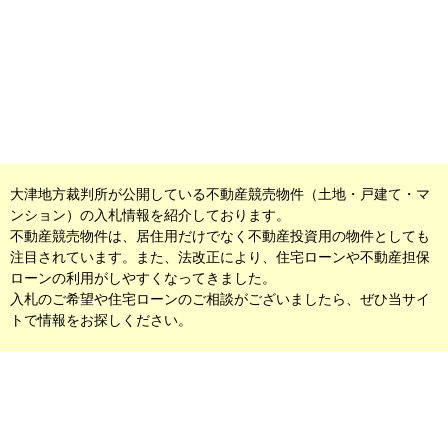
大津地方裁判所が公開している不動産競売物件（土地・戸建て・マ
ンション）の入札情報を紹介しております。
不動産競売物件は、居住用だけでなく不動産投資用の物件としても
注目されています。また、法改正により、住宅ローンや不動産担保
ローンの利用がしやすくなってきました。
入札のご希望や住宅ローンのご相談がございましたら、ぜひ当サイ
トで情報をお探しください。