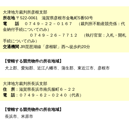
大津地方裁判所彦根支部
所在地
〒522-0061 滋賀県彦根市金亀町5番50号
電 話
０７４９－２２－０１６７ （裁判所不動産競売係：代
金納付手続についてのみ）
０７４９－２６－７７１２ （執行官室：入札・開札
手続についてのみ）
交通機関
JR琵琶湖線「彦根駅」西へ徒歩約20分
【管轄する競売物件の所在地域】
犬上郡、愛知郡、近江八幡市、蒲生郡、東近江市、彦根市
大津地方裁判所長浜支部
住 所
：滋賀県長浜市南呉服町６－２２
電 話
：０７４９－６２－０２４０（代表）
【管轄する競売物件の所在地域】
長浜市、米原市