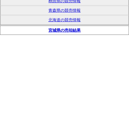
秋田県の競売情報
青森県の競売情報
北海道の競売情報
宮城県の売却結果