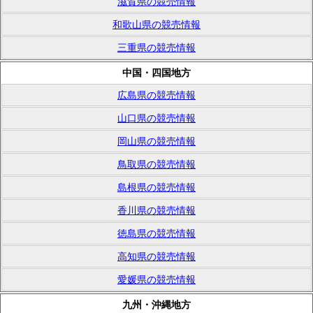
滋賀県の競売情報
和歌山県の競売情報
三重県の競売情報
中国・四国地方
広島県の競売情報
山口県の競売情報
岡山県の競売情報
鳥取県の競売情報
島根県の競売情報
香川県の競売情報
徳島県の競売情報
高知県の競売情報
愛媛県の競売情報
九州・沖縄地方