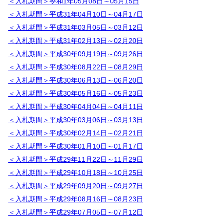
＜入札期間＞令和1年05月08日～05月15日
＜入札期間＞平成31年04月10日～04月17日
＜入札期間＞平成31年03月05日～03月12日
＜入札期間＞平成31年02月13日～02月20日
＜入札期間＞平成30年09月19日～09月26日
＜入札期間＞平成30年08月22日～08月29日
＜入札期間＞平成30年06月13日～06月20日
＜入札期間＞平成30年05月16日～05月23日
＜入札期間＞平成30年04月04日～04月11日
＜入札期間＞平成30年03月06日～03月13日
＜入札期間＞平成30年02月14日～02月21日
＜入札期間＞平成30年01月10日～01月17日
＜入札期間＞平成29年11月22日～11月29日
＜入札期間＞平成29年10月18日～10月25日
＜入札期間＞平成29年09月20日～09月27日
＜入札期間＞平成29年08月16日～08月23日
＜入札期間＞平成29年07月05日～07月12日