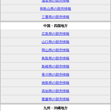
滋賀県の競売情報
和歌山県の競売情報
三重県の競売情報
中国・四国地方
広島県の競売情報
山口県の競売情報
岡山県の競売情報
鳥取県の競売情報
島根県の競売情報
香川県の競売情報
徳島県の競売情報
高知県の競売情報
愛媛県の競売情報
九州・沖縄地方