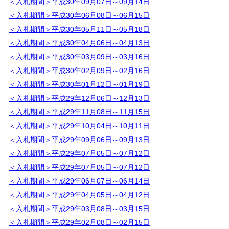
＜入札期間＞平成30年09月07日～09月14日
＜入札期間＞平成30年06月08日～06月15日
＜入札期間＞平成30年05月11日～05月18日
＜入札期間＞平成30年04月06日～04月13日
＜入札期間＞平成30年03月09日～03月16日
＜入札期間＞平成30年02月09日～02月16日
＜入札期間＞平成30年01月12日～01月19日
＜入札期間＞平成29年12月06日～12月13日
＜入札期間＞平成29年11月08日～11月15日
＜入札期間＞平成29年10月04日～10月11日
＜入札期間＞平成29年09月06日～09月13日
＜入札期間＞平成29年07月05日～07月12日
＜入札期間＞平成29年07月05日～07月12日
＜入札期間＞平成29年06月07日～06月14日
＜入札期間＞平成29年04月05日～04月12日
＜入札期間＞平成29年03月08日～03月15日
＜入札期間＞平成29年02月08日～02月15日