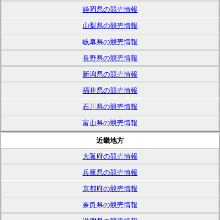
静岡県の競売情報
山梨県の競売情報
岐阜県の競売情報
長野県の競売情報
新潟県の競売情報
福井県の競売情報
石川県の競売情報
富山県の競売情報
近畿地方
大阪府の競売情報
兵庫県の競売情報
京都府の競売情報
奈良県の競売情報