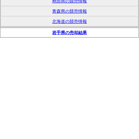
秋田県の競売情報
青森県の競売情報
北海道の競売情報
岩手県の売却結果