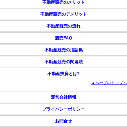
不動産競売のメリット
不動産競売のデメリット
不動産競売の流れ
競売FAQ
不動産競売の用語集
不動産競売の関連法
不動産投資とは?
▲ページのトップへ
運営会社情報
プライバシーポリシー
お問合せ