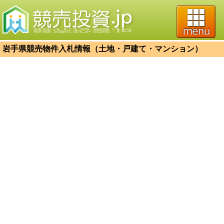
岩手県競売物件入札情報（土地・戸建て・マンション）