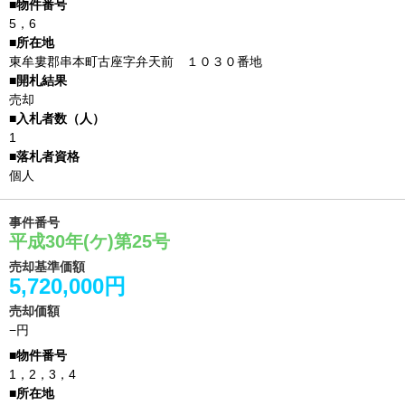
5，6
東牟婁郡串本町古座字弁天前 １０３０番地
売却
1
個人
事件番号
平成30年(ケ)第25号
売却基準価額
5,720,000円
売却価額
−円
1，2，3，4