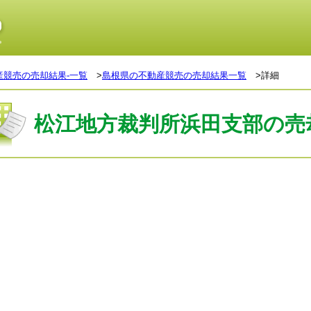
産競売の売却結果-一覧
>
島根県の不動産競売の売却結果一覧
>詳細
松江地方裁判所浜田支部の売