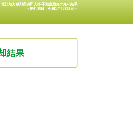
松江地方裁判所浜田支部-不動産競売の売却結果
＜開札期日：令和1年6月18日＞
却結果