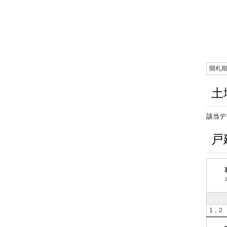
開札
土
該当デ
戸
1，2