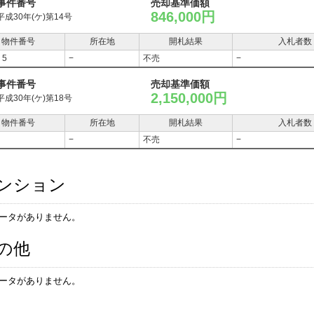
事件番号
売却基準価額
846,000円
平成30年(ケ)第14号
物件番号
所在地
開札結果
入札者数
，5
−
不売
−
事件番号
売却基準価額
2,150,000円
平成30年(ケ)第18号
物件番号
所在地
開札結果
入札者数
−
不売
−
ンション
ータがありません。
の他
ータがありません。