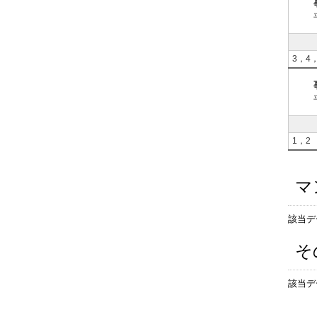
3，4
1，2
マ
該当デ
そ
該当デ