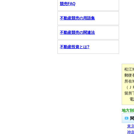
競売FAQ
不動産競売の用語集
不動産競売の関連法
不動産投資とは?
松江
郵便番
所在
（Ｊ
留所
電話番
地方別
関
東
神