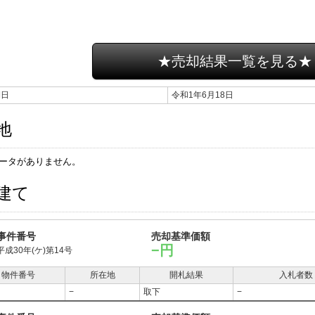
★売却結果一覧を見る★
期日
令和1年6月18日
地
ータがありません。
建て
事件番号
売却基準価額
−円
平成30年(ケ)第14号
物件番号
所在地
開札結果
入札者数
−
取下
−