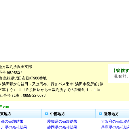
地方裁判所浜田支部
【管轄
号 697-0027
邑智郡
地 島根県浜田市殿町980番地
Ｒ浜田駅から益田（又は周布）行きバス乗車｢浜田市役所前｣停
下車すぐ） ※ＪＲ浜田駅から当裁判所までの距離約１．１㎞
号 代表：0855-22-0678
Menu
東地方
中部地方
近畿地方
京都の売却結果
愛知県の売却結果
大阪府の売却結
奈川県の売却結果
静岡県の売却結果
兵庫県の売却結