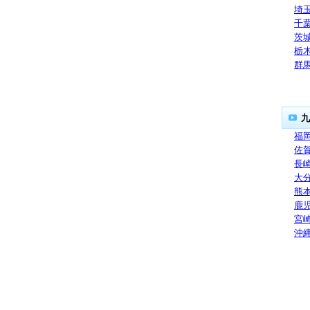
埼
千
茨
栃
群
九
福
佐
長
大
熊
鹿
宮
沖