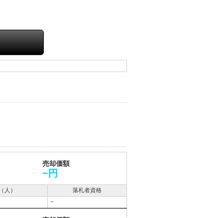
売却価額
−円
（人）
落札者資格
−