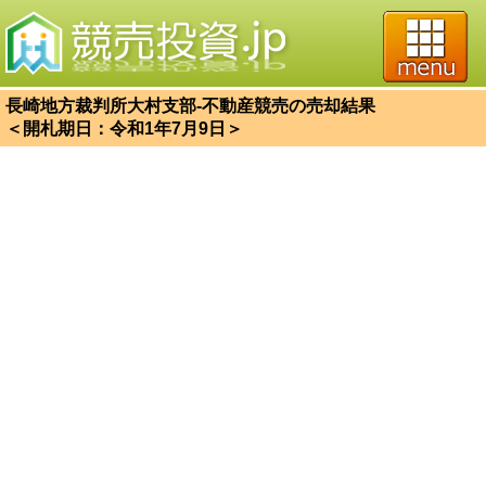
長崎地方裁判所大村支部-不動産競売の売却結果
＜開札期日：令和1年7月9日＞