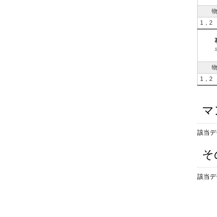
1，2
1，2
マ
該当デ
そ
該当デ