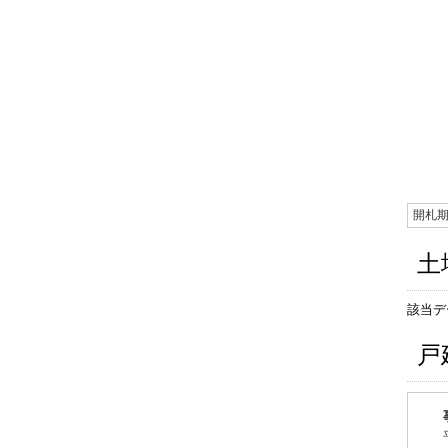
開札
土
該当デ
戸