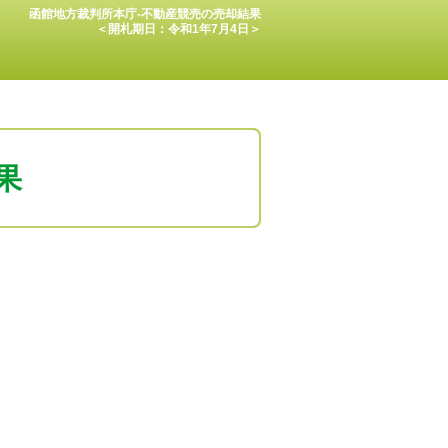
函館地方裁判所本庁-不動産競売の売却結果
＜開札期日：令和1年7月4日＞
果