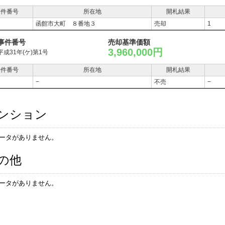
物件番号
所在地
開札結果
函館市大町 ８番地３
売却
1
事件番号
売却基準価額
3,960,000円
平成31年(ケ)第1号
物件番号
所在地
開札結果
−
不売
−
ンション
ータがありません。
の他
ータがありません。