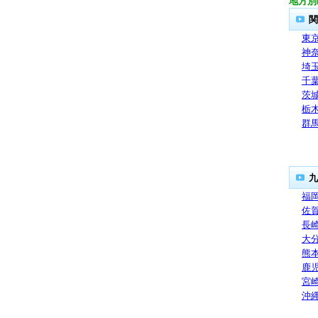
地方別
関
東
神
埼
千
茨
栃
群
九
福
佐
長
大
熊
鹿
宮
沖