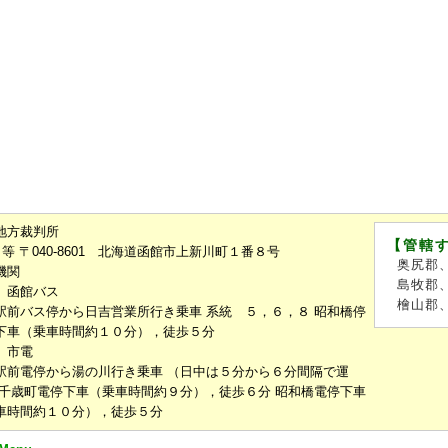
地方裁判所
【管轄
 等 〒040-8601 北海道函館市上新川町１番８号
奥尻郡
機関
島牧郡
）函館バス
檜山郡
駅前バス停から日吉営業所行き乗車 系統 ５，６，８ 昭和橋停
下車（乗車時間約１０分），徒歩５分
）市電
駅前電停から湯の川行き乗車 （日中は５分から６分間隔で運
 千歳町電停下車（乗車時間約９分），徒歩６分 昭和橋電停下車
車時間約１０分），徒歩５分