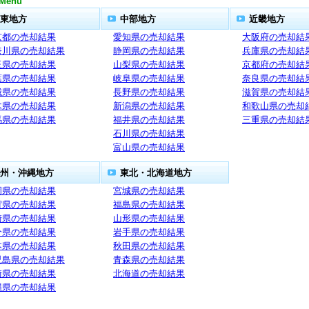
Menu
東地方
中部地方
近畿地方
京都の売却結果
愛知県の売却結果
大阪府の売却結
奈川県の売却結果
静岡県の売却結果
兵庫県の売却結
玉県の売却結果
山梨県の売却結果
京都府の売却結
葉県の売却結果
岐阜県の売却結果
奈良県の売却結
城県の売却結果
長野県の売却結果
滋賀県の売却結
木県の売却結果
新潟県の売却結果
和歌山県の売却
馬県の売却結果
福井県の売却結果
三重県の売却結
石川県の売却結果
富山県の売却結果
州・沖縄地方
東北・北海道地方
岡県の売却結果
宮城県の売却結果
賀県の売却結果
福島県の売却結果
崎県の売却結果
山形県の売却結果
分県の売却結果
岩手県の売却結果
本県の売却結果
秋田県の売却結果
児島県の売却結果
青森県の売却結果
崎県の売却結果
北海道の売却結果
縄県の売却結果