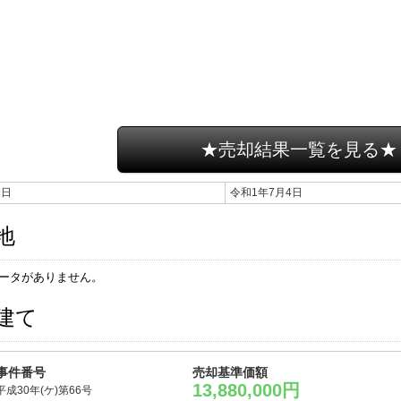
★売却結果一覧を見る★
期日
令和1年7月4日
地
ータがありません。
建て
事件番号
売却基準価額
13,880,000円
平成30年(ケ)第66号