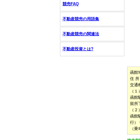
競売FAQ
不動産競売の用語集
不動産競売の関連法
不動産投資とは?
函館
住 所
交通
（１
函館
留所
（２
函館
行）
（乗