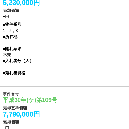
5,230,000円
売却価額
−円
1，2，3
−
不売
−
−
事件番号
平成30年(ケ)第109号
売却基準価額
7,790,000円
売却価額
−円