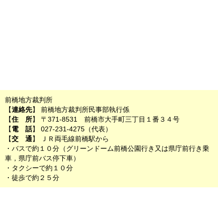
前橋地方裁判所
【
連絡先
】 前橋地方裁判所民事部執行係
【
住 所
】 〒371-8531 前橋市大手町三丁目１番３４号
【
電 話
】 027-231-4275（代表）
【
交 通
】 ＪＲ両毛線前橋駅から
・バスで約１０分（グリーンドーム前橋公園行き又は県庁前行き乗
車，県庁前バス停下車）
・タクシーで約１０分
・徒歩で約２５分