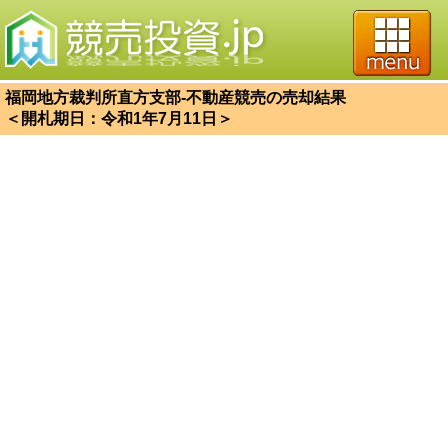
福岡地方裁判所直方支部-不動産競売の売却結果
＜開札期日：令和1年7月11日＞