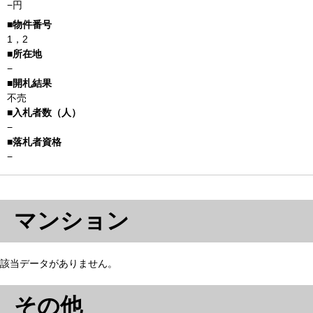
−円
1，2
−
不売
−
−
マンション
該当データがありません。
その他